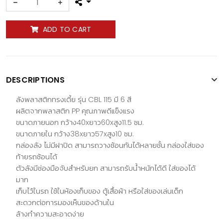
ADD TO CART
DESCRIPTIONS
ลังพลาสติกทรงเตี้ย รุ่น CBL 115 มี 6 สี
ผลิตจากพลาสติก PP คุณภาพดีแข็งแรง
ขนาดภายนอก กว้าง40xยาว60xสูง11.5 ซม.
ขนาดภายใน กว้าง38xยาว57xสูง10 ซม.
กล่องลัง ไม่มีฝาปิด สามารถวางซ้อนกันได้หลายชั้น กล่องใส่ของ
ท้ายรถซ้อนได้
ตัวลังมีช่องมือจับสำหรับยก สามารถรับน้ำหนักได้ดี ใส่ของได้
มาก
เก็บไว้ในรถ ใช้ในห้องเก็บของ ตู้เสื้อผ้า หรือใส่ของเล่นเด็ก
สะดวกต่อการมองเห็นของด้านใน
​​​​​​​ล้างทำความสะอาดง่าย