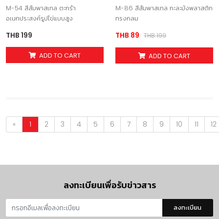
อเนกประสงค์รูปไข่แบบสูง
พลาสติกทรงกลม
M-54 สีส้มพาสเทล ตะกร้า
M-86 สีส้มพาสเทล กะละมังพลาสติก
อเนกประสงค์รูปไข่แบบสูง
ทรงกลม
THB 199
THB 89
THB 199
ADD TO CART
ADD TO CART
«
1
2
3
4
5
6
7
8
9
10
11
12
ลงทะเบียนเพื่อรับข่าวสาร
ลงทะเบียน