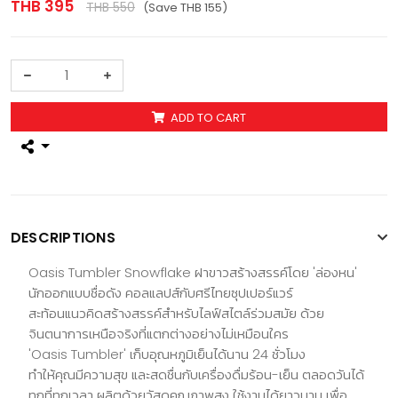
THB 395
THB 550
(Save THB 155)
ADD TO CART
DESCRIPTIONS
Oasis Tumbler Snowflake ฝาขาวสร้างสรรค์โดย 'ล่องหน'
นักออกแบบชื่อดัง คอลแลปส์กับศรีไทยซุปเปอร์แวร์
สะท้อนแนวคิดสร้างสรรค์สำหรับไลฟ์สไตล์ร่วมสมัย ด้วย
จินตนาการเหนือจริงที่แตกต่างอย่างไม่เหมือนใคร
'Oasis Tumbler' เก็บอุณหภูมิเย็นได้นาน 24 ชั่วโมง
ทำให้คุณมีความสุข และสดชื่นกับเครื่องดื่มร้อน-เย็น ตลอดวันได้
ทุกที่ทุกเวลา ผลิตด้วยวัสดุคุณภาพสูง ใช้งานได้ยาวนาน เพื่อ