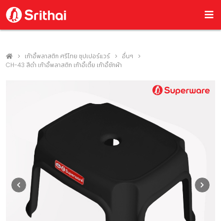
เก้าอี้พลาสติก ศรีไทย ซุปเปอร์แวร์
อื่นๆ
CH-43 สีดำ เก้าอี้พลาสติก เก้าอี้เตี้ย เก้าอี้ซักผ้า