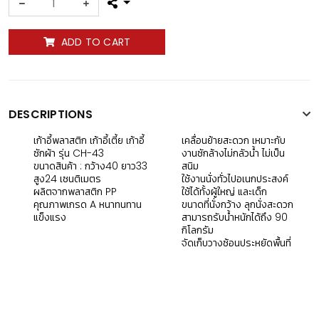
ADD TO CART
DESCRIPTIONS
เก้าอี้พลาสติก เก้าอี้เตี้ย เก้าอี้
เคลื่อนย้ายสะดวก เหมาะกับ
ซักผ้า รุ่น CH-43
งานซักล้างไม่กลัวน้ำ ไม่เป็น
ขนาดสินค้า : กว้าง40 ยาว33
สนิม
สูง24 เซนติเมตร
ใช้งานนั่งทั่วไปอเนกประสงค์
ผลิตจากพลาสติก PP
ใช้ได้ทั้งผู้ใหญ่ และเด็ก
คุณภาพเกรด A หนาทนทาน
ขนาดที่นั่งกว้าง ลุกนั่งสะดวก
แข็งแรง
สามารถรับน้ำหนักได้ถึง 90
กิโลกรัม
จัดเก็บวางซ้อนประหยัดพื้นที่