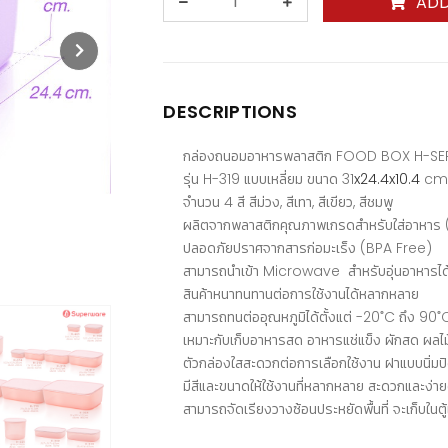
ADD
DESCRIPTIONS
กล่องถนอมอาหารพลาสติก FOOD BOX H-SERI
รุ่น H-319 แบบเหลี่ยม ขนาด 31
x24.4x10.4
cm.
จำนวน 4 สี สีม่วง, สีเทา, สีเขียว, สีชมพู
ผลิตจากพลาสติกคุณภาพเกรดสำหรับใส่อาห
ปลอดภัยปราศจากสารก่อมะเร็ง (BPA Free)
สามารถนำเข้า Microwave สำหรับอุ่นอาหารได
สินค้าหนาทนทานต่อการใช้งานได้หลากหลาย
สามารถทนต่ออุณหภูมิได้ตั้งแต่ -20 ํC ถึง 90 ํ
เหมาะกับเก็บอาหารสด อาหารแช่แข็ง ผักสด ผล
ตัวกล่องใสสะดวกต่อการเลือกใช้งาน ฝาแบบนิ่มปิด
มีสีและขนาดให้ใช้งานที่หลากหลาย สะดวกและง
สามารถจัดเรียงวางซ้อนประหยัดพื้นที่ จะเก็บในต