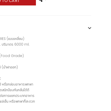
 TO CART
ES (แบบเหลี่ยม)
 ปริมาตร 6000 ml.
าร (Food Grade)
้ (นำฝาออก)
C
ไม้ หรือกล่องอาหารพกพา
สนิทป้องกันกลิ่นได้ดี
่ายต่อการแยกประเภทอาหาร
ู้แช่เย็น หรือพกพาก็สะดวก