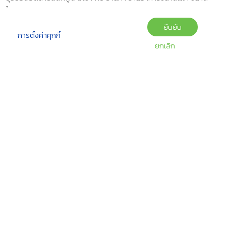
ใหญ่
เก้าอี้จัดเลี้ยงโต๊ะจีน เก้าอี้งานกุศลงานถวายทำบุญวัด
ยืนยัน
ย้อนกลับ
การตั้งค่าคุกกี้
ยกเลิก