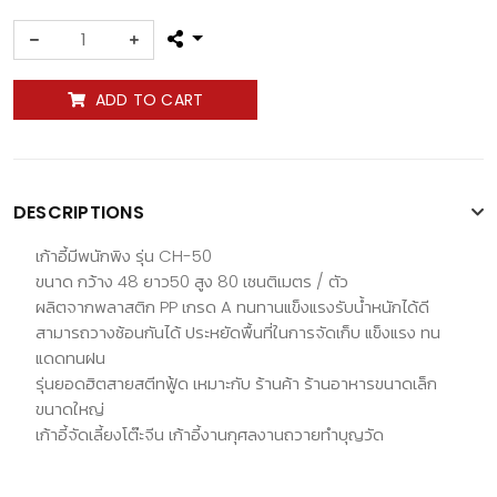
ADD TO CART
DESCRIPTIONS
เก้าอี้มีพนักพิง รุ่น CH-50
ขนาด กว้าง 48 ยาว50 สูง 80 เซนติเมตร / ตัว
ผลิตจากพลาสติก PP เกรด A ทนทานแข็งแรงรับน้ำหนักได้ดี
สามารถวางซ้อนกันได้ ประหยัดพื้นที่ในการจัดเก็บ แข็งแรง ทน
แดดทนฝน
รุ่นยอดฮิตสายสตีทฟู้ด เหมาะกับ ร้านค้า ร้านอาหารขนาดเล็ก
ขนาดใหญ่
เก้าอี้จัดเลี้ยงโต๊ะจีน เก้าอี้งานกุศลงานถวายทำบุญวัด