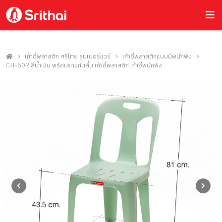
เก้าอี้พลาสติก ศรีไทย ซุปเปอร์แวร์
เก้าอี้พลาสติกแบบมีพนักพิง
CH-50R สีน้ำเงิน พร้อมยางกันลื่น เก้าอี้พลาสติก เก้าอี้พนักพิง