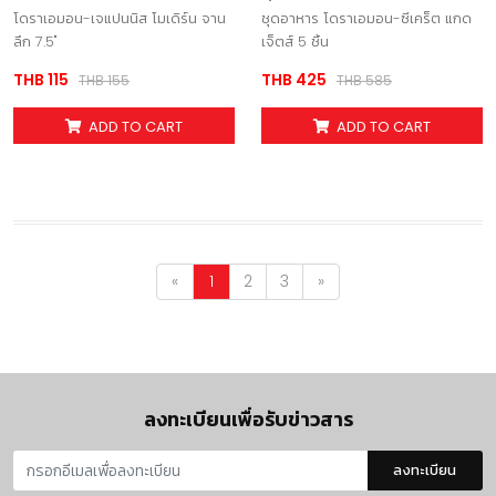
จานลึก 7.5
แกดเจ็ตส์ 5 ชิ้น
โดราเอมอน-เจแปนนิส โมเดิร์น จาน
ชุดอาหาร โดราเอมอน-ซีเคร็ต แกด
ลึก 7.5"
เจ็ตส์ 5 ชิ้น
THB 115
THB 425
THB 155
THB 585
ADD TO CART
ADD TO CART
«
1
2
3
»
ลงทะเบียนเพื่อรับข่าวสาร
ลงทะเบียน