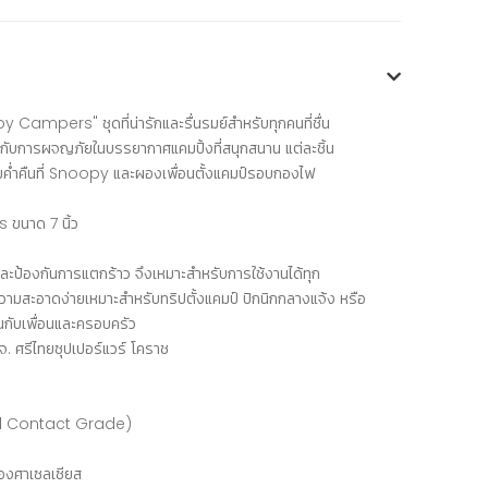
ampers" ชุดที่น่ารักและรื่นรมย์สำหรับทุกคนที่ชื่น
กับการผจญภัยในบรรยากาศแคมปิ้งที่สนุกสนาน แต่ละชิ้น
มค่ำคืนที่ Snoopy และผองเพื่อนตั้งแคมป์รอบกองไฟ
ขนาด 7 นิ้ว
ละป้องกันการแตกร้าว จึงเหมาะสำหรับการใช้งานได้ทุก
ทำความสะอาดง่ายเหมาะสำหรับทริปตั้งแคมป์ ปิกนิกกลางแจ้ง หรือ
นกับเพื่อนและครอบครัว
. ศรีไทยซุปเปอร์แวร์ โคราช
ood Contact Grade)
องศาเซลเซียส