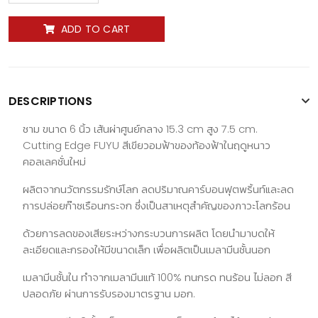
ADD TO CART
DESCRIPTIONS
ชาม ขนาด 6 นิ้ว เส้นผ่าศูนย์กลาง 15.3 cm สูง 7.5 cm.
Cutting Edge FUYU สีเขียวอมฟ้าของท้องฟ้าในฤดูหนาว
คอลเลคชั่นใหม่
ผลิตจากนวัตกรรมรักษ์โลก ลดปริมาณคาร์บอนฟุตพริ้นท์และลด
การปล่อยก๊าซเรือนกระจก ซึ่งเป็นสาเหตุสำคัญของภาวะโลกร้อน
ด้วยการลดของเสียระหว่างกระบวนการผลิต โดยนำมาบดให้
ละเอียดและกรองให้มีขนาดเล็ก เพื่อผลิตเป็นเมลามีนชั้นนอก
เมลามีนชั้นใน ทำจากเมลามีนแท้ 100% ทนกรด ทนร้อน ไม่ลอก สี
ปลอดภัย ผ่านการรับรองมาตรฐาน มอก.