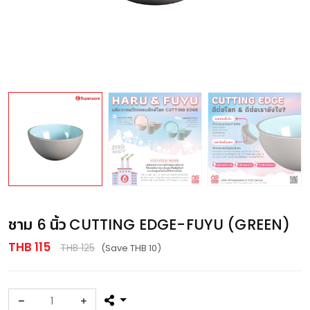
ชาม 6 นิ้ว CUTTING EDGE-FUYU (GREEN)
THB 115
THB 125
(Save THB 10)