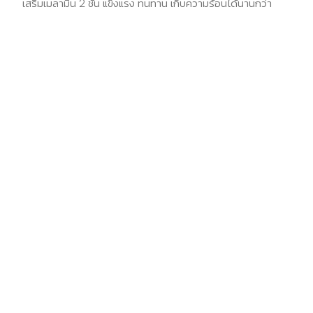
เสริมเมลามีน 2 ชั้น แข็งแรง ทนทาน เก็บความร้อนได้นานกว่า