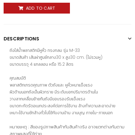
ADD TO CART
DESCRIPTIONS
ถังใส่น้ำพลาสติกมีหูหิ้ว ทรงกลม รุ่น M-33
ขนาดสินค้า เส้นผ่าศูนย์กลาง30 x สูง30 cm. (ไม่รวมหู)
ขนาดบรรจุ 4 แกลลอน หรือ 15.2 ลิตร
คุณสมบัติ
พลาสติกเกรดคุณภาพ ตัวถังและ หูหิ้วหนาแข็งแรง
ผิวด้านนอกถังเป็นผิวทราย มีระดับบอกปริมาตรด้านใน
วางลากเคลื่อนย้ายก้นถังมีขอบรองรับแข็งแรง
ขนาดกะทัดรัดอเนกประสงค์ต่อการใช้งาน ล้างทำความสะอาดง่าย
เหมาะใช้งานซักล้างทั่วไปใช้กับงานบ้าน งานบุญ ภายใน-ภายนอก
หมายเหตุ : สีของรูปภาพสินค้ากับสินค้าจริง อาจแตกต่างกันตาม
สภาพแสงที่ใช้ถ่าย